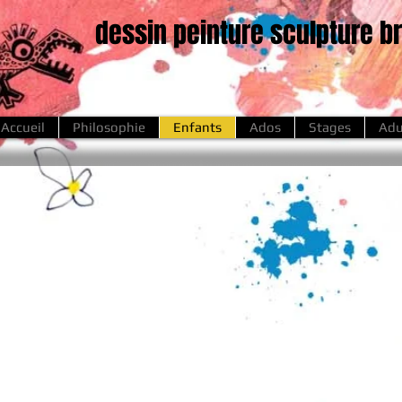
dessin peinture sculpture b
Accueil
Philosophie
Enfants
Ados
Stages
Adu